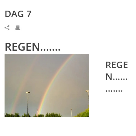
DAG 7
REGEN…….
REGE
N……
…….