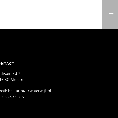
ONTACT
disonpad 7
16 KG Almere
mail: bestuur@ltcwaterwijk.nl
l: 036-5332797