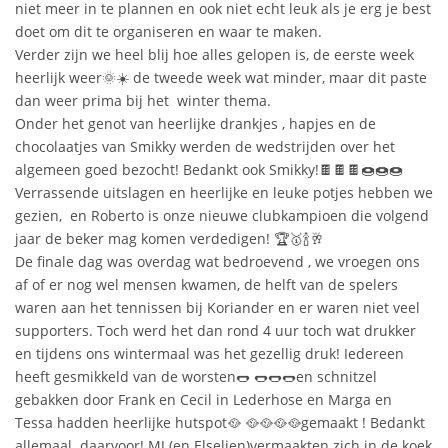
niet meer in te plannen en ook niet echt leuk als je erg je best
doet om dit te organiseren en waar te maken.
Verder zijn we heel blij hoe alles gelopen is, de eerste week
heerlijk weer🌞☀️ de tweede week wat minder, maar dit paste
dan weer prima bij het winter thema.
Onder het genot van heerlijke drankjes , hapjes en de
chocolaatjes van Smikky werden de wedstrijden over het
algemeen goed bezocht! Bedankt ook Smikky!🍫🍫🍫🍩🍩🍩
Verrassende uitslagen en heerlijke en leuke potjes hebben we
gezien, en Roberto is onze nieuwe clubkampioen die volgend
jaar de beker mag komen verdedigen! 🏆🥇🍾🥂
De finale dag was overdag wat bedroevend , we vroegen ons
af of er nog wel mensen kwamen, de helft van de spelers
waren aan het tennissen bij Koriander en er waren niet veel
supporters. Toch werd het dan rond 4 uur toch wat drukker
en tijdens ons wintermaal was het gezellig druk! Iedereen
heeft gesmikkeld van de worsten🌭 🌭🌭🌭en schnitzel
gebakken door Frank en Cecil in Lederhose en Marga en
Tessa hadden heerlijke hutspot🥘 🥘🥘🥘🥘gemaakt ! Bedankt
allemaal daarvoor! MJ (en Elselien)vermaakten zich in de koek