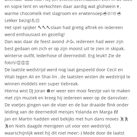
en sopie tent en verkochten daar aardig wat glühwein🍷,
warme chocomelk met slagroom en erwtensoep🥣🍲!🍲🥣
Lekker bezig!💪🏻
Het spel spijker 🔨🔨🔨slaan had gretig aftrek en iedereen
werd enthousiast en gezellig!
Dan was daar de feest avond 🎉🥳, iedereen had weer zijn
best gedaan om zich er op zijn mooist uit te zien in skipak,
winterse outfit, lederhose of deernedoll. Erg leuk!! Zie de
foto’s!👏👏👏
De laatste wedstrijd werd nog laat gespeeld door Cecil en
Vitali tegen Ali en Shai-lin , de laatsten wisten de wedstrijd te
winnen middels een super tiebreak.
Hierna wist DJ Joran 🪩er weer een mooi feestje van te maken
met zijn muziek en kreeg hij iedereen weer op de dansvloer.
De voetjes gingen van de vloer en de bar draaide flink onder
leiding van de deernedoll meisjes Yolanda en Marga 💃💃
Jan en Martin hadden veel bekijks met hun dans moves 🕺🕺
🕺en Niels daagde menigeen uit voor een wedstrijd,
waarschijnlijk weet hij dit niet meer;-) Mede door de laatst