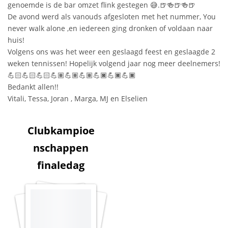
genoemde is de bar omzet flink gestegen 😅.🍺🍻🍺🍻🍺
De avond werd als vanouds afgesloten met het nummer, You
never walk alone ,en iedereen ging dronken of voldaan naar
huis!
Volgens ons was het weer een geslaagd feest en geslaagde 2
weken tennissen! Hopelijk volgend jaar nog meer deelnemers!
💪🏻💪🏻💪🏻💪🏽💪🏽💪🏽💪🏿💪🏿💪🏿
Bedankt allen!!
Vitali, Tessa, Joran , Marga, MJ en Elselien
Clubkampioe
nschappen
finaledag