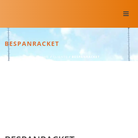
BESPANRACKET
HOME
/
CLIENTS
/ BESPANRACKET