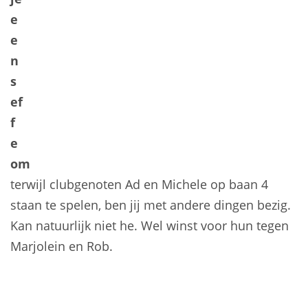
e
e
n
s
ef
f
e
om
terwijl clubgenoten Ad en Michele op baan 4
staan te spelen, ben jij met andere dingen bezig.
Kan natuurlijk niet he. Wel winst voor hun tegen
Marjolein en Rob.