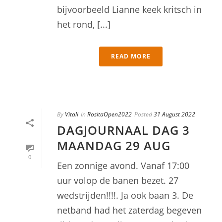
bijvoorbeeld Lianne keek kritsch in
het rond, [...]
READ MORE
By
Vitali
In
RositaOpen2022
Posted
31 August 2022
DAGJOURNAAL DAG 3
MAANDAG 29 AUG
0
Een zonnige avond. Vanaf 17:00
uur volop de banen bezet. 27
wedstrijden!!!!. Ja ook baan 3. De
netband had het zaterdag begeven