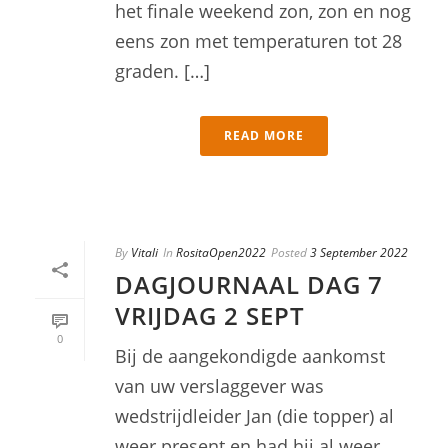
het finale weekend zon, zon en nog
eens zon met temperaturen tot 28
graden. […]
READ MORE
By
Vitali
In
RositaOpen2022
Posted
3 September 2022
DAGJOURNAAL DAG 7
VRIJDAG 2 SEPT
0
Bij de aangekondigde aankomst
van uw verslaggever was
wedstrijdleider Jan (die topper) al
weer present en had hij al weer